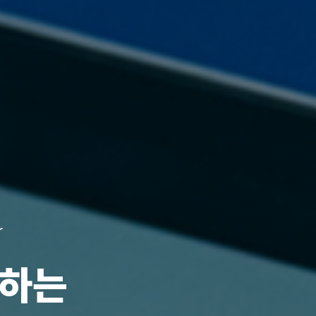
mical Provider
 중심,