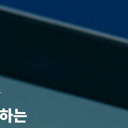
Specialty Chemical Provider
재산업의 중심,