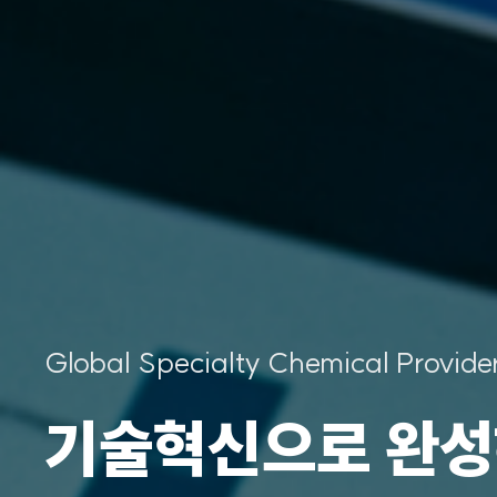
Global 
소