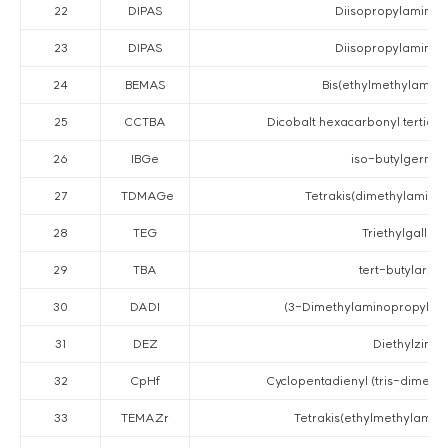
22
DIPAS
Diisopropylaminos
23
DIPAS
Diisopropylaminos
24
BEMAS
Bis(ethylmethylamino
25
CCTBA
Dicobalt hexacarbonyl tertiary
26
IBGe
iso-butylgerma
27
TDMAGe
Tetrakis(dimethylamino
28
TEG
Triethylgallium
29
TBA
tert-butylarsin
30
DADI
(3-Dimethylaminopropyl) d
31
DEZ
Diethylzinc
32
CpHf
Cyclopentadienyl (tris-dimeth
33
TEMAZr
Tetrakis(ethylmethylamido