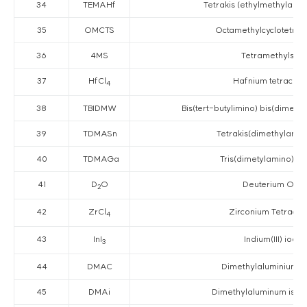
34
TEMAHf
Tetrakis (ethylmethylami
35
OMCTS
Octamethylcyclotetra-
36
4MS
Tetramethylsila
37
HfCl
Hafnium tetrachlo
4
38
TBIDMW
Bis(tert-butylimino) bis(dimeth
39
TDMASn
Tetrakis(dimethylamino
40
TDMAGa
Tris(dimetylamino)gall
41
D
O
Deuterium Oxi
2
42
ZrCl
Zirconium Tetrachl
4
43
InI
Indium(III) iodid
3
44
DMAC
Dimethylaluminium c
45
DMAi
Dimethylaluminum isop