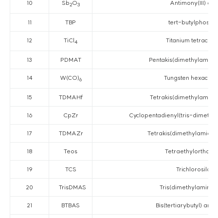
10
Sb
O
Antimony(III) ox
2
3
11
TBP
tert-butylphosph
12
TiCl
Titanium tetrachlo
4
13
PDMAT
Pentakis(dimethylamino)
14
W(CO)
Tungsten hexacarb
6
15
TDMAHf
Tetrakis(dimethylamino
16
CpZr
Cyclopentadienyl(tris-dimethy
17
TDMAZr
Tetrakis(dimethylamido)
18
Teos
Tetraethylorthosili
19
TCS
Trichlorosilane
20
TrisDMAS
Tris(dimethylamino) 
21
BTBAS
Bis(tertiarybutyl) ami