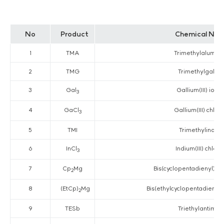
No
Product
Chemical Na
1
TMA
Trimethylalumin
2
TMG
Trimethylgalliu
3
Gal
Gallium(III) iodi
3
4
GaCl
Gallium(III) chlor
3
5
TMI
Trimethylindiu
6
InCl
Indium(III) chlori
3
7
Cp
Mg
Bis(cyclopentadienyl) 
2
8
(EtCp)
Mg
Bis(ethylcyclopentadieny
2
9
TESb
Triethylantimon