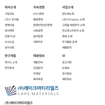
회사소개
지속경영
사업소개
기업개요
ESH경영
반도체소재
CEO 인사말
품질경영
LED/Display 소재
경영이념
환경안전보건경영
고효율 태양전지 소재
회사연혁
사회공헌
전고체 2차전지 소재
인증/수상
윤리경영
촉매 소재
오시는길
지배구조
주기율표 검색
공지사항
제품문의
연구개발
채용정보
IR
연구소 소개
채용안내
공고사항
연구분야
모집분야
IR정보
인재상
공시정보
복리후생
재무정보
(주)레이크머티리얼즈