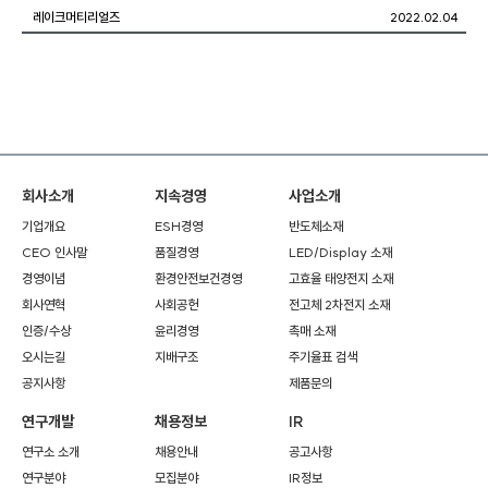
레이크머티리얼즈
2022.02.04
회사소개
지속경영
사업소개
기업개요
ESH경영
반도체소재
CEO 인사말
품질경영
LED/Display 소재
경영이념
환경안전보건경영
고효율 태양전지 소재
회사연혁
사회공헌
전고체 2차전지 소재
인증/수상
윤리경영
촉매 소재
오시는길
지배구조
주기율표 검색
공지사항
제품문의
연구개발
채용정보
IR
연구소 소개
채용안내
공고사항
연구분야
모집분야
IR정보