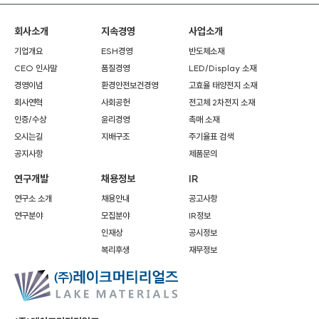
회사소개
지속경영
사업소개
기업개요
ESH경영
반도체소재
CEO 인사말
품질경영
LED/Display 소재
경영이념
환경안전보건경영
고효율 태양전지 소재
회사연혁
사회공헌
전고체 2차전지 소재
인증/수상
윤리경영
촉매 소재
오시는길
지배구조
주기율표 검색
공지사항
제품문의
연구개발
채용정보
IR
연구소 소개
채용안내
공고사항
연구분야
모집분야
IR정보
인재상
공시정보
복리후생
재무정보