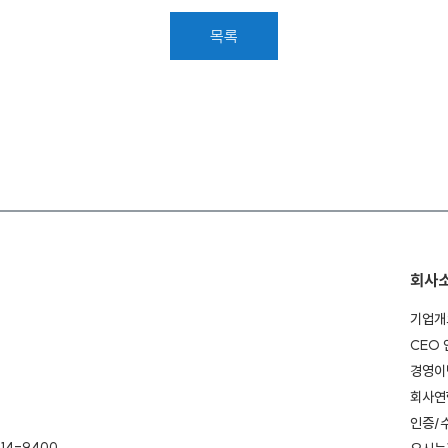
목록
회사
기업개
CEO
경영이
회사연
인증/
14-9400