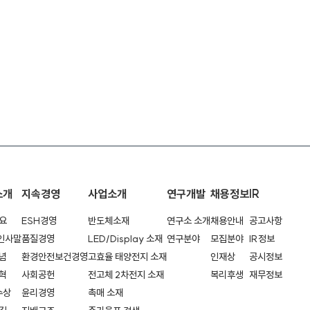
소개
지속경영
사업소개
연구개발
채용정보
IR
요
ESH경영
반도체소재
연구소 소개
채용안내
공고사항
 인사말
품질경영
LED/Display 소재
연구분야
모집분야
IR정보
념
환경안전보건경영
고효율 태양전지 소재
인재상
공시정보
혁
사회공헌
전고체 2차전지 소재
복리후생
재무정보
수상
윤리경영
촉매 소재