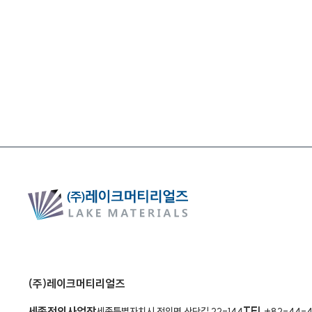
(주)레이크머티리얼즈
세종전의사업장
TEL
세종특별자치시 전의면 산단길 22-144
+82-44-4