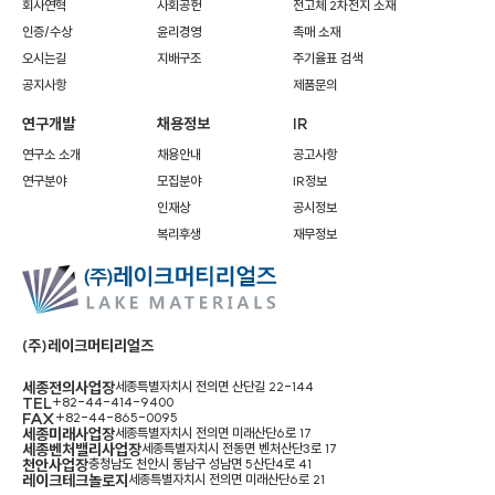
회사연혁
사회공헌
전고체 2차전지 소재
인증/수상
윤리경영
촉매 소재
오시는길
지배구조
주기율표 검색
공지사항
제품문의
연구개발
채용정보
IR
연구소 소개
채용안내
공고사항
연구분야
모집분야
IR정보
인재상
공시정보
복리후생
재무정보
(주)레이크머티리얼즈
세종전의사업장
세종특별자치시 전의면 산단길 22-144
TEL
+82-44-414-9400
FAX
+82-44-865-0095
세종미래사업장
세종특별자치시 전의면 미래산단6로 17
세종벤처밸리사업장
세종특별자치시 전동면 벤처산단3로 17
천안사업장
충청남도 천안시 동남구 성남면 5산단4로 41
레이크테크놀로지
세종특별자치시 전의면 미래산단6로 21