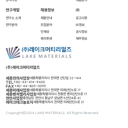
연구개발
채용정보
IR
연구소 소개
채용안내
공고사항
연구분야
모집분야
IR정보
인재상
공시정보
복리후생
재무정보
(주)레이크머티리얼즈
세종전의사업장
세종특별자치시 전의면 산단길 22-144
TEL
+82-44-414-9400
FAX
+82-44-865-0095
세종미래사업장
세종특별자치시 전의면 미래산단6로 17
세종벤처밸리사업장
세종특별자치시 전동면 벤처산단3로 17
천안사업장
충청남도 천안시 동남구 성남면 5산단4로 41
레이크테크놀로지
세종특별자치시 전의면 미래산단6로 21
Copyright©2024 LAKE MATERIALS. All Rights Reserved.