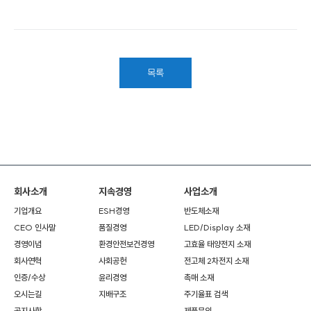
목록
회사소개
지속경영
사업소개
기업개요
ESH경영
반도체소재
CEO 인사말
품질경영
LED/Display 소재
경영이념
환경안전보건경영
고효율 태양전지 소재
회사연혁
사회공헌
전고체 2차전지 소재
인증/수상
윤리경영
촉매 소재
오시는길
지배구조
주기율표 검색
공지사항
제품문의